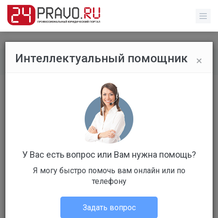
×
Интеллектуальный помощник
Все вопросы
/
Гражданское право
сколько делаются документы на
непригодность дома для
проживания?
Бесплатный
Вопрос уже решен
У Вас есть вопрос или Вам нужна помощь?
Я могу быстро помочь вам онлайн или по
Ответов: 1
телефону
Задать вопрос