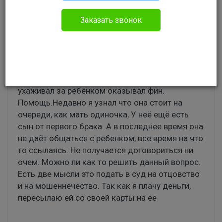
Гражданское право
Заказать звонок
Такая ситуация. Родился ребёнок в марте 2016.
Мы не были в браке. Я сразу сказал что хотел
бы что бы ребёнок был записан на меня.
Спустя какое-то время где то год я поднял этот
вопрос вновь. Мы уже не жили вместе, я
ухаживал за ребёнком оказывал фин.
Помощь.Недавно я узнал что она стоит на
очереди, как мать одиночка, У неё ещё есть
сын от первого брака. А в последнее время она
не даёт общаться с ребенком, все время на что
то ссылаясь. Не получается договориться ни
очем. Можно ли как то решить данный вопрос.
Есть две мысли это подать в суд на отцовство
и на мошеннечество. Так как я плачу деньги,
пересылаю ей со своей карты на ее