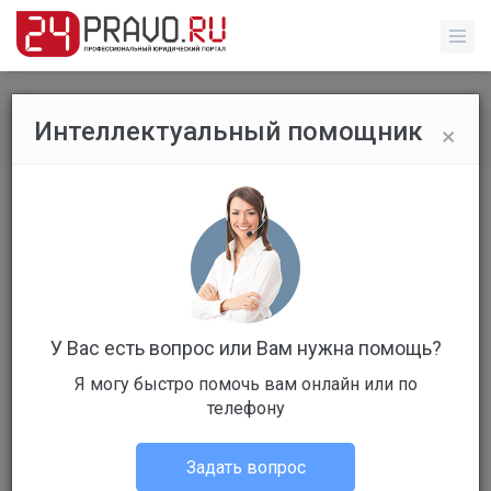
×
Интеллектуальный помощник
Все вопросы
/
Гражданское право
Как установить отцовство
Бесплатный
Вопрос уже решен
Ответов: 4
У Вас есть вопрос или Вам нужна помощь?
Я могу быстро помочь вам онлайн или по
телефону
Задать вопрос
Руслан