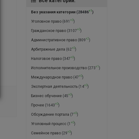
Все категории:
+1
Без указания категории
(28486
)
+0
Уголовное право
(691
)
+0
Гражданское право
(3107
)
+2
Административное право
(809
)
+0
Арбитражные дела
(62
)
+0
Налоговое право
(347
)
+1
Исполнительное производство
(273
)
+0
Международное право
(47
)
+0
Экспертная деятельность
(14
)
+0
Бизнес обучение
(45
)
+0
Прочее
(1643
)
+0
Обсуждение портала
(7
)
+0
Уголовный процесс
(1
)
+0
Семейное право
(29
)