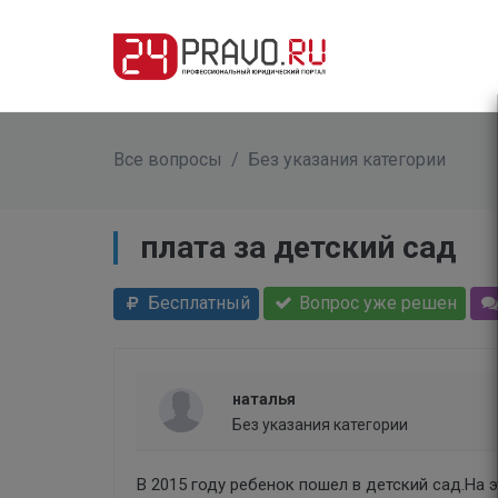
Все вопросы
/
Без указания категории
плата за детский сад
Бесплатный
Вопрос уже решен
наталья
Без указания категории
В 2015 году ребенок пошел в детский сад.На