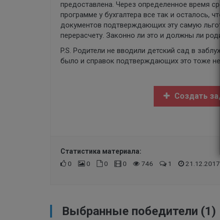
предоставлена. Через определенное время сро
программе у бухгалтера все так и осталось, ч
документов подтверждающих эту самую льготу
перерасчету. Законно ли это и должны ли род
P.S. Родители не вводили детский сад в заблуж
было и справок подтверждающих это тоже не
Создать за
Статистика материала:
0
0
0
0
746
1
21.12.2017
Выбранные победители (1)