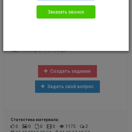
Родион
Гражданское право
Заказать звонок
Я лечу с девушкой своей в
Москву,отпраздновать Новый Год.
Мне 20 лет,ей 17 лет.Нас смогут поселить в
один номер в гостинице?
Создать задание
Задать свой вопрос
Статистика материала:
0
0
0
0
1175
2