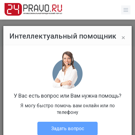
×
Интеллектуальный помощник
Все вопросы
/
Гражданское право
Смогут поселить нас в гостинице в
один номер?
Бесплатный
Вопрос уже решен
У Вас есть вопрос или Вам нужна помощь?
Ответов: 2
Я могу быстро помочь вам онлайн или по
телефону
Задать вопрос