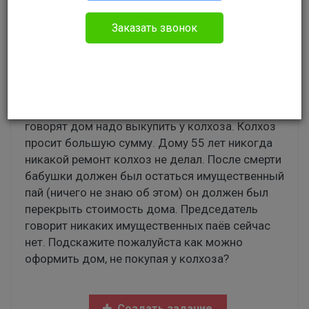
Настя Фролова
Прочее
Заказать звонок
Жила бабушка на своей земле в своём доме,
работала в колхозе. Решил колхоз построить
ей новый дом. Построили. Никаких документов
не оформляли. Сейчас хочу оформить, но
говорят дом надо выкупить у колхоза. Колхоз
просит большую сумму. Дому 55 лет никогда
никакой ремонт колхоз не делал. После смерти
бабушки должен был остаться имущественный
пай (ничего не знаю об этом) он должен был
перекрыть стоимость дома. Председатель
говорит никаких имущественных паёв сейчас
нет. Подскажите пожалуйста как можно
оформить дом, не покупая у колхоза?
Создать задание