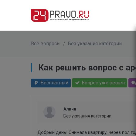
Все вопросы
/
Без указания категории
Как решить вопрос с а
Бесплатный
Вопрос уже решен
Алина
Без указания категории
Добрый день! Снимала квартиру, через пол го