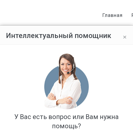
Главная
×
Интеллектуальный помощник
рендодателем?
Ответов: 8
У Вас есть вопрос или Вам нужна
помощь?
да захотела расторгнуть договор , сообщила хозяйке, она была