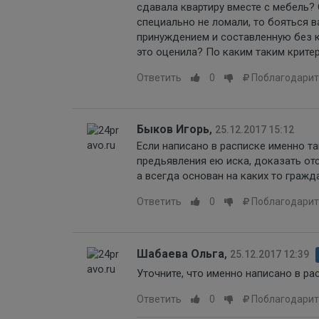
сдавала квартиру вместе с мебель? 
специально не ломали, то бояться в
принуждением и составленную без к
это оценила? По каким таким критер
Ответить
0
Поблагодарит
Быков Игорь
,
25.12.2017 15:12
Если написано в расписке именно так
предьявления ею иска, доказать отс
а всегда основан на каких то гражда
Ответить
0
Поблагодарит
Шабаева Ольга
,
25.12.2017 12:39
Уточните, что именно написано в ра
Ответить
0
Поблагодарит