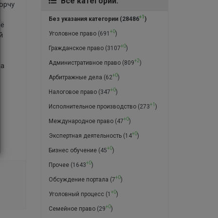
Все категории:
порчу
+1
Без указания категории
(28486
)
её
+0
Уголовное право
(691
)
й
+0
Гражданское право
(3107
)
+2
Административное право
(809
)
ла
+0
Арбитражные дела
(62
)
+0
Налоговое право
(347
)
+1
Исполнительное производство
(273
)
+0
Международное право
(47
)
+0
Экспертная деятельность
(14
)
+0
Бизнес обучение
(45
)
+0
Прочее
(1643
)
+0
Обсуждение портала
(7
)
+0
Уголовный процесс
(1
)
+0
Семейное право
(29
)