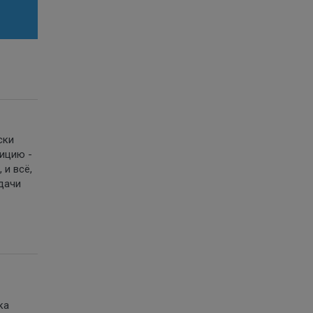
ски
лицию -
 и всё,
 дачи
ка