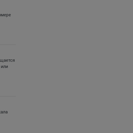
азмере
ащается
 или
жала