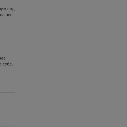
ную под
на все
чае
о себе,