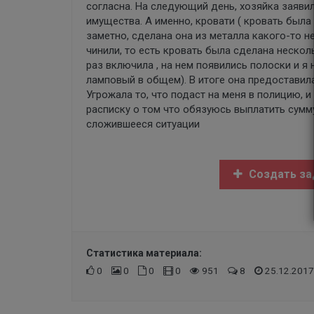
согласна. На следующий день, хозяйка заявил
имущества. А именно, кровати ( кровать была
заметно, сделана она из металла какого-то н
чинили, то есть кровать была сделана несколь
раз включила , на нем появились полоски и я 
ламповый в общем). В итоге она предоставила 
Угрожала то, что подаст на меня в полицию, и
расписку о том что обязуюсь выплатить сумму
сложившееся ситуации
Создать за
Статистика материала:
0
0
0
0
951
8
25.12.2017