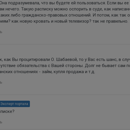
Она подразумевала, что вы будете ей пользоваться. Если вы ее
ам нечего. Такую расписку можно оспорить в суде, как написан
аких либо гражданско-правовых отношений. И потом, как так о
иям? как новую кровать и новый телевизор? так не правильно.
ь
, как Вы процитировали О. Шабаевой, то у Вас есть шанс, в слу
утствие обязательства с Вашей стороны. Долг не бывает сам п
нских отношениях - займ, купля продажа и т.д.
ь
Эксперт портала
списке?
ь