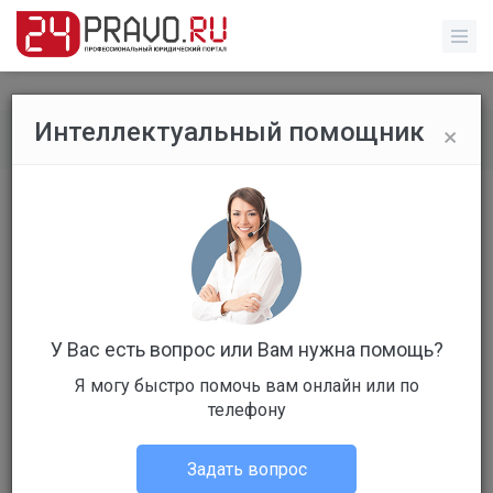
×
Интеллектуальный помощник
Все вопросы
/
Без указания категории
что делать если командир оскарбил
перед строем?
Бесплатный
Вопрос уже решен
У Вас есть вопрос или Вам нужна помощь?
Ответов: 1
Я могу быстро помочь вам онлайн или по
телефону
Задать вопрос