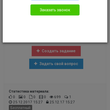
Руслан
Без указания категории
Заказать звонок
Командир перед строем всей части назвал
меня оленем, что делать?
Создать задание
Задать свой вопрос
Статистика материала:
0
0
0
0
699
1
25.12.2017 15:27
25.12.17 15:27
Бесплатный