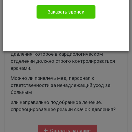
Игорь
Гражданское право
Заказать звонок
Здравствуйте. Мой отец после инфаркта попал
в больницу и, спустя 6 дней, у него случился
инсульт с частичной парализацией. Инсульт
возник на фоне повышения артериального
давления, которое в кардиологическом
отделении должно строго контролироваться
врачами.
Можно ли привлечь мед. персонал к
ответственности за ненадлежащий уход за
больным
или неправильно подобранное лечение,
спровоцировавшее резкий скачок давления?
Создать задание