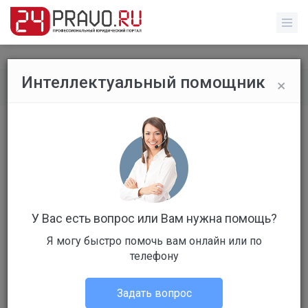
×
Интеллектуальный помощник
Все вопросы
/
Гражданское право
Как привлечь врача к
ответственности?
Бесплатный
Вопрос уже решен
У Вас есть вопрос или Вам нужна помощь?
Ответов: 4
Я могу быстро помочь вам онлайн или по
телефону
Задать вопрос