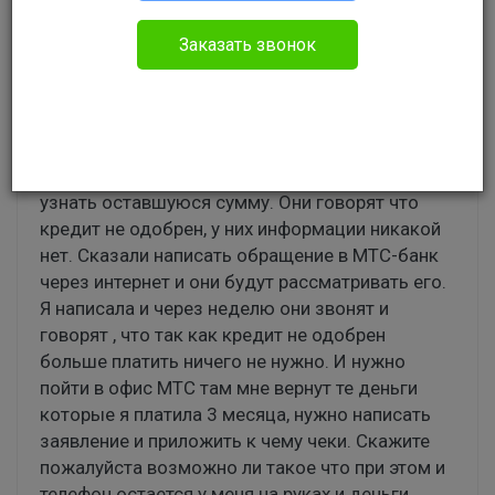
Без указания категории
Заказать звонок
Здравствуйте. Я брала в МТС в кредит
смартфон. Звонила при продавце в МТС-банк-
сказали что одобрили. Кредит платила 3
месяца. На 4 месяц решила погасить
полностью кредит. Звоню в МТС-банк чтобы
узнать оставшуюся сумму. Они говорят что
кредит не одобрен, у них информации никакой
нет. Сказали написать обращение в МТС-банк
через интернет и они будут рассматривать его.
Я написала и через неделю они звонят и
говорят , что так как кредит не одобрен
больше платить ничего не нужно. И нужно
пойти в офис МТС там мне вернут те деньги
которые я платила 3 месяца, нужно написать
заявление и приложить к чему чеки. Скажите
пожалуйста возможно ли такое что при этом и
телефон остается у меня на руках и деньги