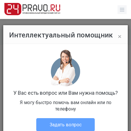
×
Интеллектуальный помощник
Все вопросы
/
Без указания категории
Без названия
Бесплатный
Вопрос уже решен
Ответов: 3
У Вас есть вопрос или Вам нужна помощь?
Я могу быстро помочь вам онлайн или по
телефону
Задать вопрос
Оксана