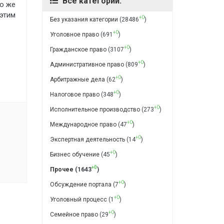
Все категории:
то же
 этим
+0
Без указания категории
(28486
)
+0
Уголовное право
(691
)
+0
Гражданское право
(3107
)
+0
Административное право
(809
)
+0
Арбитражные дела
(62
)
+0
Налоговое право
(348
)
+0
Исполнительное производство
(273
)
+0
Международное право
(47
)
+0
Экспертная деятельность
(14
)
+0
Бизнес обучение
(45
)
+0
Прочее
(1643
)
+0
Обсуждение портала
(7
)
+0
Уголовный процесс
(1
)
+0
Семейное право
(29
)