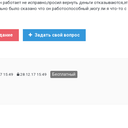
он работает не исправно,просил вернуть деньги отказываются,э
ьно было сказано что он работоспособный ,могу ли я что-то с
дание
Задать свой вопрос
7 15:49
28.12.17 15:49
Бесплатный