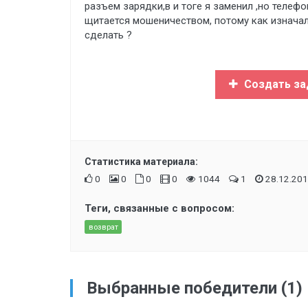
разъем зарядки,в и тоге я заменил ,но телеф
щитается мошеничеством, потому как изначал
сделать ?
Создать за
Статистика материала:
0
0
0
0
1044
1
28.12.201
Теги, связанные с вопросом:
возврат
Выбранные победители (1)