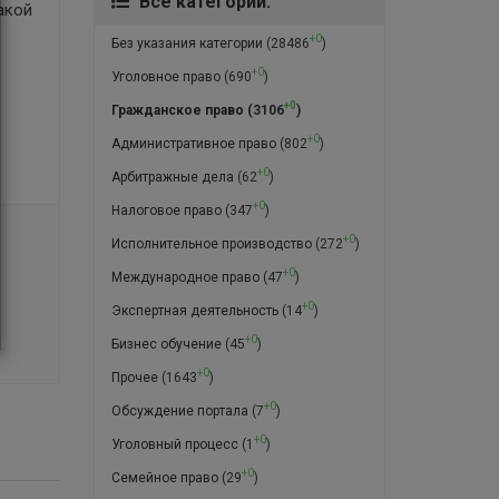
Все категории:
акой
+0
Без указания категории
(28486
)
+0
Уголовное право
(690
)
+0
Гражданское право
(3106
)
+0
Административное право
(802
)
+0
Арбитражные дела
(62
)
+0
Налоговое право
(347
)
+0
Исполнительное производство
(272
)
+0
Международное право
(47
)
+0
Экспертная деятельность
(14
)
+0
Бизнес обучение
(45
)
+0
Прочее
(1643
)
+0
Обсуждение портала
(7
)
+0
Уголовный процесс
(1
)
+0
Семейное право
(29
)