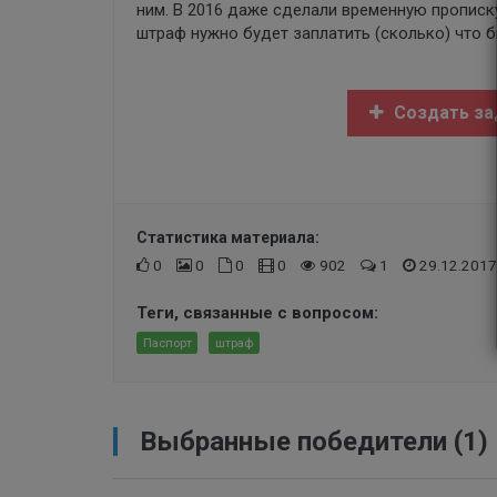
ним. В 2016 даже сделали временную прописку
штраф нужно будет заплатить (сколько) что б
Создать за
Статистика материала:
0
0
0
0
902
1
29.12.2017
Теги, связанные с вопросом:
Паспорт
штраф
Выбранные победители (1)