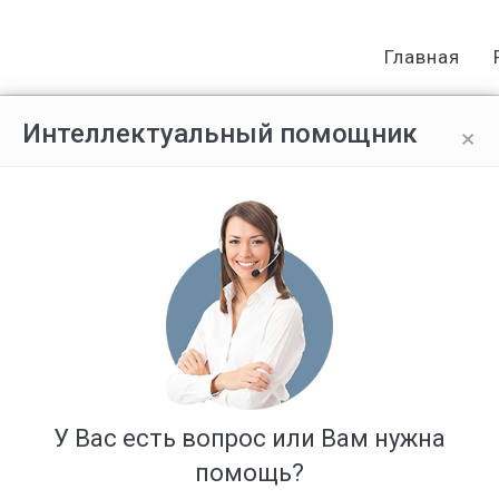
Главная
×
Интеллектуальный помощник
Ответов: 1
У Вас есть вопрос или Вам нужна
помощь?
одали документы на утерю, но потом паспорт нашёлся и работали