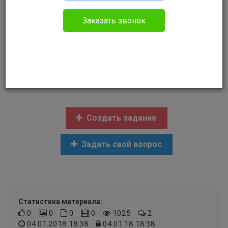
Прочее
Заказать звонок
Здравствуйте. Работаю учителем начальных
классов с 1989 года. Имею двух детей 1995 и
2004 года рождения. В декретном отпуске
была с каждым по 3 года. Хочу узнать о
примерном сроке наступления льготной пенсии.
Создать задание
Задать свой вопрос
Статистика материала:
0
0
0
0
1025
2
04.01.2018 18:38
04.01.18 18:38