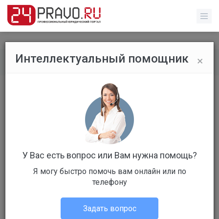
×
Интеллектуальный помощник
Все вопросы
/
Прочее
о льготной пенсии
Бесплатный
Вопрос уже решен
Ответов: 2
У Вас есть вопрос или Вам нужна помощь?
Я могу быстро помочь вам онлайн или по
телефону
Задать вопрос
Ирина