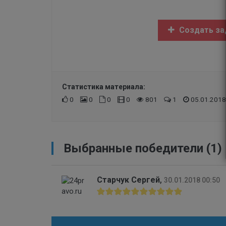
Создать за
Статистика материала:
0
0
0
0
801
1
05.01.2018
Выбранные победители (1)
Старчук Сергей
,
30.01.2018 00:50