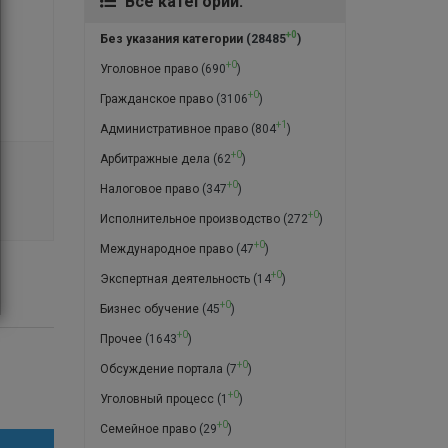
Все категории:
+0
Без указания категории
(28485
)
+0
Уголовное право
(690
)
+0
Гражданское право
(3106
)
+1
Административное право
(804
)
+0
Арбитражные дела
(62
)
+0
Налоговое право
(347
)
+0
Исполнительное производство
(272
)
+0
Международное право
(47
)
+0
Экспертная деятельность
(14
)
+0
Бизнес обучение
(45
)
+0
Прочее
(1643
)
+0
Обсуждение портала
(7
)
+0
Уголовный процесс
(1
)
+0
Семейное право
(29
)