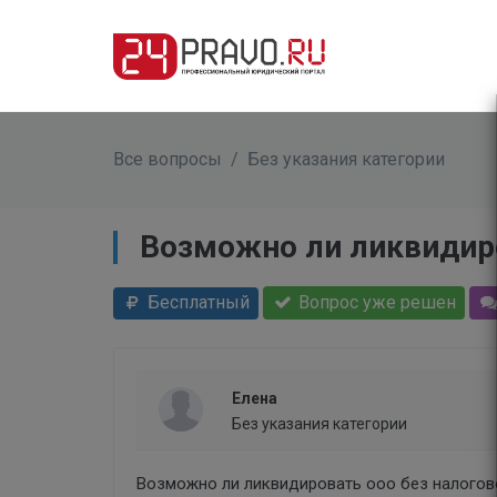
Все вопросы
/
Без указания категории
Возможно ли ликвидиро
Бесплатный
Вопрос уже решен
Елена
Без указания категории
Возможно ли ликвидировать ооо без налогов