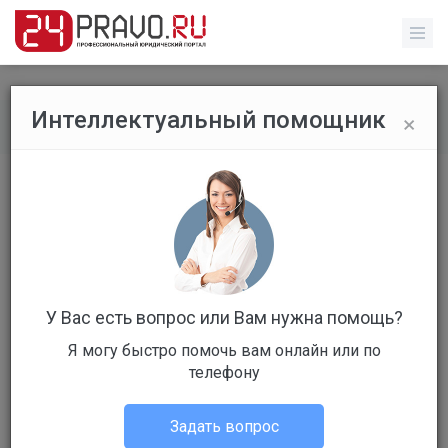
×
Интеллектуальный помощник
Все вопросы
/
Без указания категории
Подача коллективной жалобы в
ФАС на грузотакси Максим
Бесплатный
Вопрос уже решен
У Вас есть вопрос или Вам нужна помощь?
Ответов: 0
Я могу быстро помочь вам онлайн или по
телефону
Задать вопрос