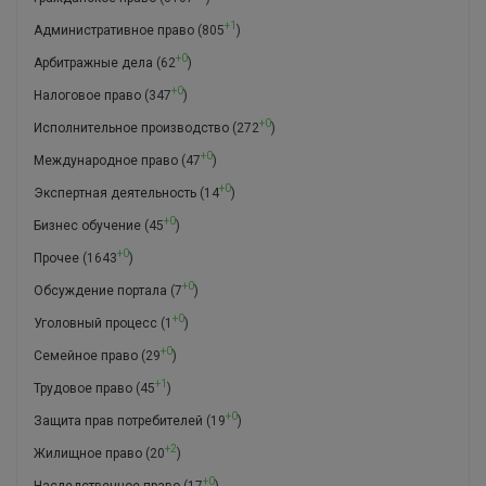
+1
Административное право
(805
)
+0
Арбитражные дела
(62
)
+0
Налоговое право
(347
)
+0
Исполнительное производство
(272
)
+0
Международное право
(47
)
+0
Экспертная деятельность
(14
)
+0
Бизнес обучение
(45
)
+0
Прочее
(1643
)
+0
Обсуждение портала
(7
)
+0
Уголовный процесс
(1
)
+0
Семейное право
(29
)
+1
Трудовое право
(45
)
+0
Защита прав потребителей
(19
)
+2
Жилищное право
(20
)
+0
Наследственное право
(17
)