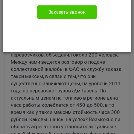
Михаил
Без указания категории
Заказать звонок
Здравствуйте! Я предприниматель из Томской
области, занимаюсь перевозкой грузов
автомобильным транспортом самостоятельно,
на своем авто. Не так давно создал группу
перевозчиков, объеденил около 200 человек.
Между нами ведется разговор о подаче
коллективной жалобы в ФАС на службу заказа
такси максим, в связи с тем, что они
существенно занижают цены, на уровень 2011
года по перевозке грузов а\м Газель. По
актуальным ценам на топливо в регионе цена
часа работы колеблется от 450 до 500, в то
время как у такси максим стоймость часа 300
рублей. Каковы шансы на успех? Возможно ли
обязать агрегаторов установить актуальные
цены? Или хотя бы оштрафовать франчайзи