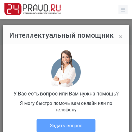
×
Интеллектуальный помощник
Все вопросы
/
Гражданское право
Без названия
Бесплатный
Вопрос уже решен
Ответов: 1
У Вас есть вопрос или Вам нужна помощь?
Я могу быстро помочь вам онлайн или по
телефону
Задать вопрос
Егор