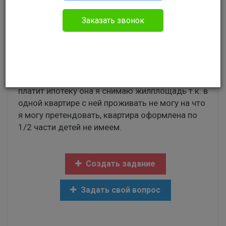
Гражданское право
Заказать звонок
в 2012 году приобрели квартиру в ипотеку с
первоначальным взносом 50% ипотека
оформлена на меня в 2014 году развелись в
квартире осталась жить бывшая супруга и
платит ипотеку она я снимаю жилплощадь т.к. в
одной квартире с ней проживать не могу на что
я могу претендовать, квартира оформлена по
1/2 части детей не имеем.
Создать задание
Задать свой вопрос