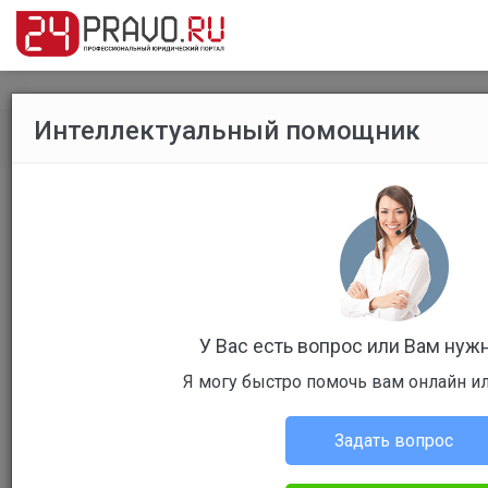
Интеллектуальный помощник
Все вопросы
/
Без указания категории
Франшиза
Бесплатный
Вопрос уже решен
Ответов: 1
У Вас есть вопрос или Вам ну
Я могу быстро помочь вам онлайн и
Задать вопрос
Николай