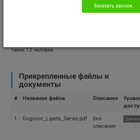
Без указания категории
Заказать звонок
Здравствуйте, продали франшизу сервиса по
ремонту телефонов, взяли 30к, договори могу
скинуть. По факту ничего не сделали, только
обещания. Можно как-то их наказать? НАс
таких 12 человек.
Прикрепленные файлы и
документы
#
Название файла
Описание
Урове
досту
1
Dogovor_Lipets_Servis.pdf
без
Для вс
описания