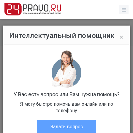
×
Интеллектуальный помощник
Все вопросы
/
Административное право
Хулиганство и порча имущества
Бесплатный
Вопрос уже решен
Ответов: 2
У Вас есть вопрос или Вам нужна помощь?
Я могу быстро помочь вам онлайн или по
телефону
Задать вопрос
Лев