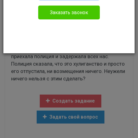
Административное право
Заказать звонок
Здравствуйте, такой вопрос Моей
родственнице на её же глазах пробили шину
ножом у дорогой машины.Человек этот начал
убегать, в ходе погони и задержания его был
разбит наш телефон и сломан его палец, далее
приехала полиция и задержала всех нас.
Полиция сказала, что это хулиганство и просто
его отпустила, ни возмещения ничего. Неужели
ничего нельзя с этим сделать?
Создать задание
Задать свой вопрос