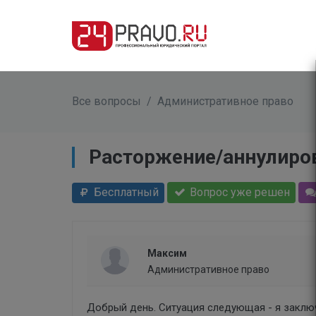
Все вопросы
/
Административное право
Расторжение/аннулиро
Бесплатный
Вопрос уже решен
Максим
Административное право
Добрый день. Ситуация следующая - я заключ