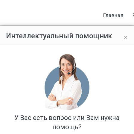
Главная
×
Интеллектуальный помощник
вание договора
Ответов: 2
У Вас есть вопрос или Вам нужна
помощь?
ил договор с автошколой на обучение, внес предоплату и пос