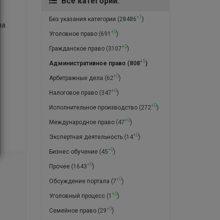
Все категории:
+1
Без указания категории
(28486
)
ла
+0
Уголовное право
(691
)
+0
Гражданское право
(3107
)
+1
Административное право
(808
)
+0
Арбитражные дела
(62
)
+0
Налоговое право
(347
)
+0
Исполнительное производство
(272
)
+0
Международное право
(47
)
+0
Экспертная деятельность
(14
)
+0
Бизнес обучение
(45
)
+0
Прочее
(1643
)
+0
Обсуждение портала
(7
)
+0
Уголовный процесс
(1
)
+0
Семейное право
(29
)