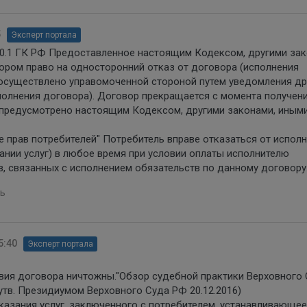
5
Эксперт портала
50.1 ГК РФ Предоставленное настоящим Кодексом, другими зак
ором право на односторонний отказ от договора (исполнения
 осуществлено управомоченной стороной путем уведомления др
полнения договора). Договор прекращается с момента получен
е предусмотрено настоящим Кодексом, другими законами, иным
е прав потребителей" Потребитель вправе отказаться от испол
ании услуг) в любое время при условии оплаты исполнителю
, связанных с исполнением обязательств по данному договору
ь
5:40
Эксперт портала
вия договора ничтожны."Обзор судебной практики Верховного
утв. Президиумом Верховного Суда РФ 20.12.2016)
казания услуг, заключенного с потребителем, устанавливающее