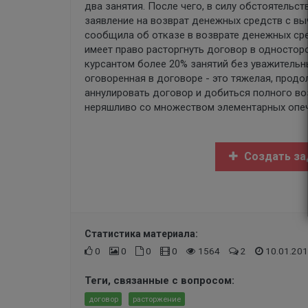
два занятия. После чего, в силу обстоятельс
заявление на возврат денежных средств с в
сообщила об отказе в возврате денежных сре
имеет право расторгнуть договор в одностор
курсантом более 20% занятий без уважительн
оговоренная в договоре - это тяжелая, прод
аннулировать договор и добиться полного воз
неряшливо со множеством элементарных опеч
Создать за
Статистика материала:
0
0
0
0
1564
2
10.01.201
Теги, связанные с вопросом:
договор
расторжение