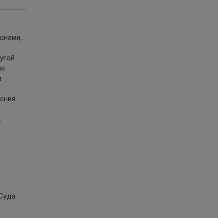
онами,
угой
ия
и
нения
.
 Суда