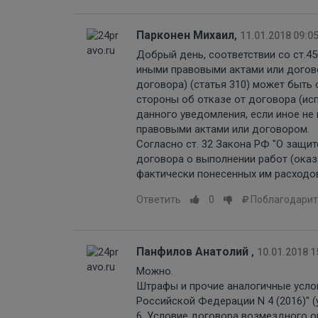
Парконен Михаил
,
11.01.2018 09:0
Добрый день, соответствии со ст.4
иными правовыми актами или догов
договора) (статья 310) может быть
стороны об отказе от договора (ис
данного уведомления, если иное н
правовыми актами или договором.
Согласно ст. 32 Закона РФ "О защит
договора о выполнении работ (оказ
фактически понесенных им расходов
Ответить
0
Поблагодарит
Панфилов Анатолий
,
10.01.2018 1
Можно.
Штрафы и прочие аналогичные усло
Российской Федерации N 4 (2016)" (
6. Условие договора возмездного о