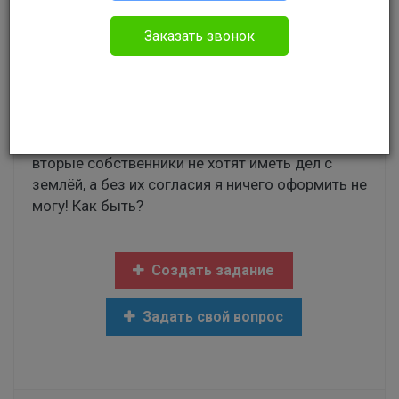
Гражданское право
Заказать звонок
Здравствуйте! У нас в собственности 1/2
обособленная жилая часть дома, как и у
вторых собственников. Земля муниципальная,
около 12 соток, общая. Хочу оформить землю
в собственность и продать свою долю, но
вторые собственники не хотят иметь дел с
землёй, а без их согласия я ничего оформить не
могу! Как быть?
Создать задание
Задать свой вопрос