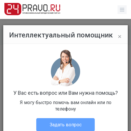
×
Интеллектуальный помощник
Все вопросы
/
Гражданское право
Земля
Бесплатный
Вопрос уже решен
Ответов: 6
У Вас есть вопрос или Вам нужна помощь?
Я могу быстро помочь вам онлайн или по
телефону
Задать вопрос
Дарья