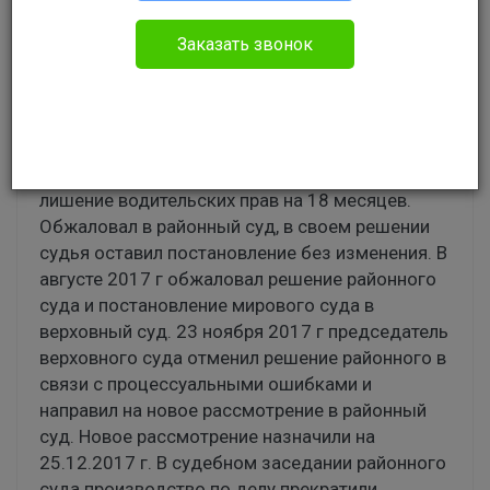
Robert
Административное право
Заказать звонок
20 ноября 2016 г. совершено правонарушения
по ч. 1 ст. 12.8 КоАП РФ.В январе 2017 г.
Мировой судья вынес постановление о
назначении штрафа в размере 30000 руб и
лишение водительских прав на 18 месяцев.
Обжаловал в районный суд, в своем решении
судья оставил постановление без изменения. В
августе 2017 г обжаловал решение районного
суда и постановление мирового суда в
верховный суд. 23 ноября 2017 г председатель
верховного суда отменил решение районного в
связи с процессуальными ошибками и
направил на новое рассмотрение в районный
суд. Новое рассмотрение назначили на
25.12.2017 г. В судебном заседании районного
суда производство по делу прекратили