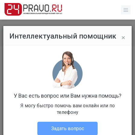
×
Интеллектуальный помощник
Все вопросы
/
Административное право
Возврат уплаченного штрафа по ст.
12.8 КоАП РФ
Бесплатный
Вопрос уже решен
У Вас есть вопрос или Вам нужна помощь?
Ответов: 4
Я могу быстро помочь вам онлайн или по
телефону
Задать вопрос