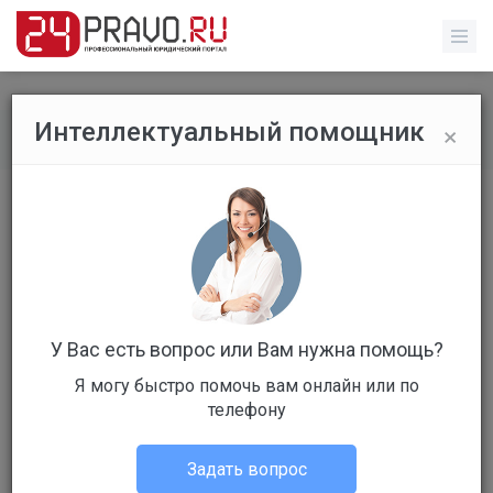
×
Интеллектуальный помощник
Все вопросы
/
Прочее
Без названия
Бесплатный
Вопрос уже решен
Ответов: 1
У Вас есть вопрос или Вам нужна помощь?
Я могу быстро помочь вам онлайн или по
телефону
Задать вопрос
Марк