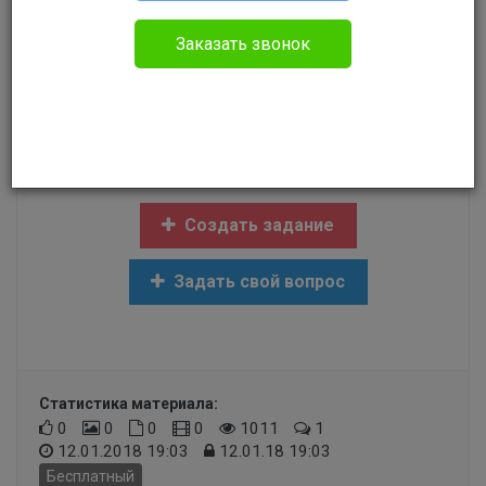
Прочее
Заказать звонок
Здравствуйте.У меня 12 лет 25 дней горячего
стажа (подтверждённых) по 2 списку и 34 года
общего стажа.С какого возраста я имею право
выйти на пенсию?
Создать задание
Задать свой вопрос
Статистика материала:
0
0
0
0
1011
1
12.01.2018 19:03
12.01.18 19:03
Бесплатный