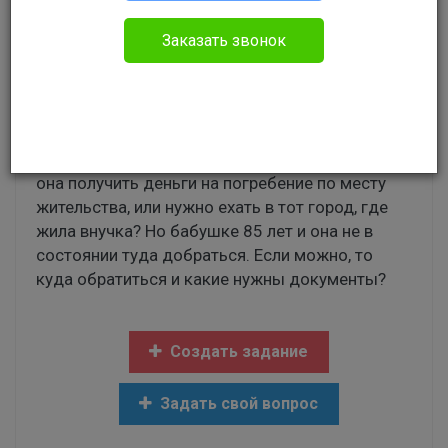
Елена
Прочее
Заказать звонок
Здравствуйте. У бабушки умерла внучка.
Бабушка похоронила внучку дистанционно
(перечислила деньги ритуальному агентству),
так как они живут в разных городах. Может ли
она получить деньги на погребение по месту
жительства, или нужно ехать в тот город, где
жила внучка? Но бабушке 85 лет и она не в
состоянии туда добраться. Если можно, то
куда обратиться и какие нужны документы?
Создать задание
Задать свой вопрос