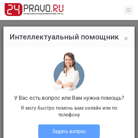
×
Интеллектуальный помощник
Все вопросы
/
Прочее
Может ли бабушка получить деньги
на погребение?
Бесплатный
Вопрос уже решен
У Вас есть вопрос или Вам нужна помощь?
Ответов: 0
Я могу быстро помочь вам онлайн или по
телефону
Задать вопрос