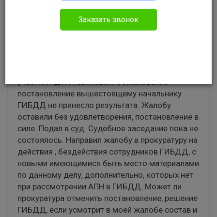
Евгений
Административное право
Заказать звонок
Добрый день.
В отношении меня инспектор ГИБДД вынес
постановление о виновности в ДТП, другой
участник ДТП невиновен. Обжалование
постановление вышестоящему начальнику
ГИБДД не принесло результата. Жалобу
оставили без удовлетворения, постановление в
силе. Подал в суд. Судебное заседание пока не
состоялось. Направил жалобу в прокуратуру на
действия , бездействия сотрудников ГИБДД, с
новыми имеющимися быть место материалами
по данному делу, дополнительно, которых нет
при рассмотрении АПН в ГИБДД. Может ли
прокуратура отменить постановление, решение
ГИБДД, если усмотрит в моей жалобе состав и