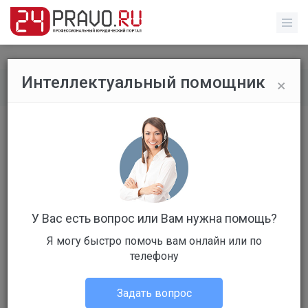
×
Интеллектуальный помощник
Все вопросы
/
Административное право
дорожно-транспортное
происшествие
Бесплатный
Вопрос уже решен
У Вас есть вопрос или Вам нужна помощь?
Ответов: 3
Я могу быстро помочь вам онлайн или по
телефону
Задать вопрос