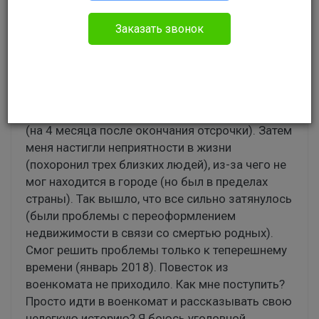
Без указания категории
Заказать звонок
Здравствуйте. У меня такая проблема. Я
получил приписное в военкомате своего города
в 2015 году (так же явка в военкомат по
приписному должна была быть в 2015 году).
Моя учеба затянулась больше, чем ожидалось
(на 4 месяца после окончания отсрочки). Затем
меня настигли неприятности в жизни
(похоронил трех близких людей), из-за чего не
мог находится в городе (но был в пределах
страны). Так вышло, что все сильно затянулось
(были проблемы с переоформлением
недвижимости в связи со смертью родных).
Смог решить проблемы только к теперешнему
времени (январь 2018). Повесток из
военкомата не приходило. Как мне поступить?
Просто идти в военкомат и рассказывать свою
нелегкую историю? Я боюсь уголовной