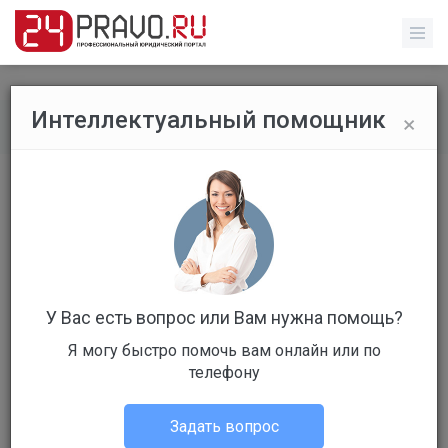
×
Интеллектуальный помощник
Все вопросы
/
Без указания категории
Не явка в военкомат
Бесплатный
Вопрос уже решен
Ответов: 2
У Вас есть вопрос или Вам нужна помощь?
Я могу быстро помочь вам онлайн или по
телефону
Задать вопрос
Дмитрий