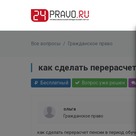
Все вопросы
/
Гражданское право
как сделать перерасчет
Бесплатный
Вопрос уже решен
ольга
Гражданское право
как сделать перерасчет пенсии в период обуч