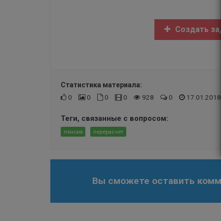
Создать за
Статистика материала:
0
0
0
0
928
0
17.01.2018
Теги, связанные с вопросом:
пенсия
перерасчет
Вы сможете оставить комме