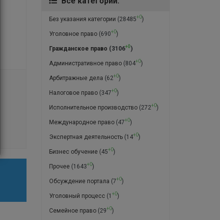
Все категории:
+0
Без указания категории
(28485
)
+0
Уголовное право
(690
)
+0
Гражданское право
(3106
)
+0
Административное право
(804
)
+0
Арбитражные дела
(62
)
+0
Налоговое право
(347
)
+0
Исполнительное производство
(272
)
+0
Международное право
(47
)
+0
Экспертная деятельность
(14
)
+0
Бизнес обучение
(45
)
+0
Прочее
(1643
)
+0
Обсуждение портала
(7
)
+0
Уголовный процесс
(1
)
+0
Семейное право
(29
)