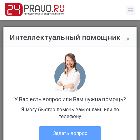
×
Интеллектуальный помощник
Все вопросы
/
Без указания категории
Что нужно для получения
водительского удостоверения
после лишения?
Стоимость: 79 руб
Вопрос уже решен
У Вас есть вопрос или Вам нужна помощь?
Я могу быстро помочь вам онлайн или по
Ответов: 3
телефону
Задать вопрос