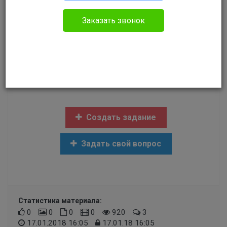
Анатолий
Заказать звонок
Без указания категории
Здравствуйте! Меня лешили на 2года прав. В
2019 году буду получать обратно что нужно
для этого какие документу нужны? Спасибо!
Создать задание
Задать свой вопрос
Статистика материала:
0
0
0
0
920
3
17.01.2018 16:05
17.01.18 16:05