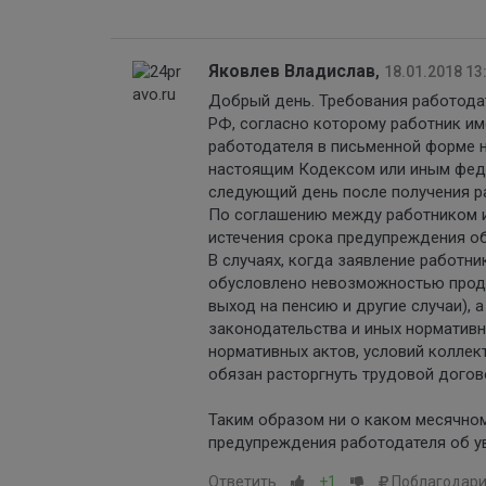
Яковлев Владислав
,
18.01.2018 13
Добрый день. Требования работода
РФ, согласно которому работник им
работодателя в письменной форме н
настоящим Кодексом или иным феде
следующий день после получения р
По соглашению между работником и
истечения срока предупреждения об
В случаях, когда заявление работни
обусловлено невозможностью продо
выход на пенсию и другие случаи), 
законодательства и иных норматив
нормативных актов, условий коллек
обязан расторгнуть трудовой догово
Таким образом ни о каком месячном
предупреждения работодателя об ув
Ответить
+1
Поблагодари