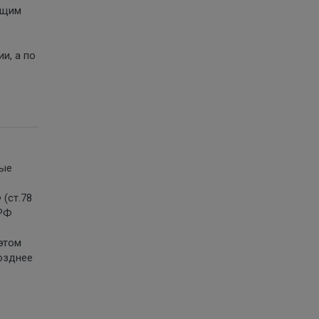
ящим
и, а по
бые
(ст.78
 РФ
этом
позднее