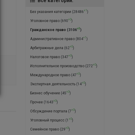
Все категории:
+1
Без указания категории
(28486
)
+0
Уголовное право
(690
)
+0
Гражданское право
(3106
)
+1
Административное право
(804
)
+0
Арбитражные дела
(62
)
+0
Налоговое право
(347
)
+0
Исполнительное производство
(272
)
+0
Международное право
(47
)
+0
Экспертная деятельность
(14
)
+0
Бизнес обучение
(45
)
+0
Прочее
(1643
)
+0
Обсуждение портала
(7
)
+0
Уголовный процесс
(1
)
+0
Семейное право
(29
)