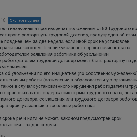
:16
Эксперт портала
теля незаконны и противоречат положениям ст.80 Трудового к
еет право расторгнуть трудовой договор, предупредив об этом
е позднее чем за две недели, если иной срок не установлен
ральным законом. Течение указанного срока начинается на
аботодателем заявления работника об увольнении.
 работодателем трудовой договор может быть расторгнут и д
 увольнении.
ка об увольнении по его инициативе (по собственному желанию
лжения им работы (зачисление в образовательную организац
а также в случаях установленного нарушения работодателем тр
ных правовых актов, содержащих нормы трудового права, лока
тивного договора, соглашения или трудового договора работо
р в срок, указанный в заявлении работника.
 сроке речи идти не может, законом предусмотрен срок
ольнении - за две недели.
ть