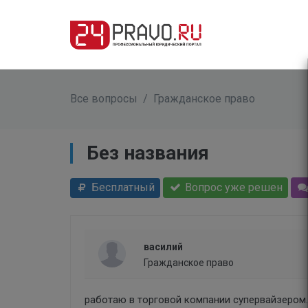
Все вопросы
/
Гражданское право
Без названия
Бесплатный
Вопрос уже решен
василий
Гражданское право
работаю в торговой компании супервайзером.