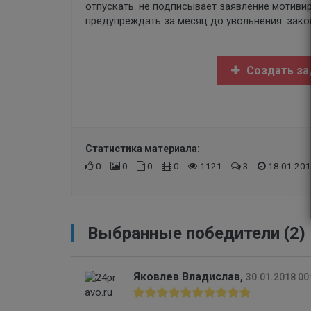
отпускать. не подписывает заявление мотивир
предупреждать за месяц до увольнения. зако
Создать за
Статистика материала:
0
0
0
0
1121
3
18.01.201
Выбранные победители (2)
Яковлев Владислав
,
30.01.2018 00