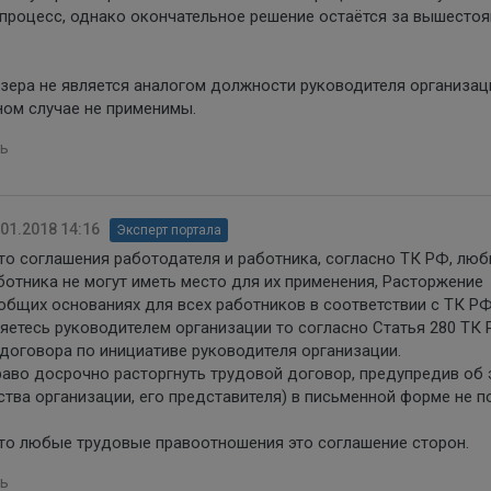
 процесс, однако окончательное решение остаётся за вышесто
ера не является аналогом должности руководителя организаци
ном случае не применимы.
ь
.01.2018 14:16
Эксперт портала
о соглашения работодателя и работника, согласно ТК РФ, лю
тника не могут иметь место для их применения, Расторжение
общих основаниях для всех работников в соответствии с ТК РФ 
 являетесь руководителем организации то согласно Статья 280 ТК
договора по инициативе руководителя организации.
аво досрочно расторгнуть трудовой договор, предупредив об 
тва организации, его представителя) в письменной форме не 
что любые трудовые правоотношения это соглашение сторон.
ь