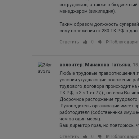
сотрудников, а также в бюджетный
менеджером (википедия).
Таким образом должность супервайз
сему положения ст.280 ТК РФ в дан
Ответить
0
Поблагодарит
волонтер: Минакова Татьяна
,
18
Любые трудовые правоотношения эт
условия ухудшающие положение рабо
трудового договора происходит на 
ТК РФ; п.3 ч.1 ст.77;) , но если Вы
Досрочное расторжение трудового 
Руководитель организации имеет пр
работодателя (собственника имущес
чем за один месяц.
Ваш директор прав, но повторюсь, 
Ответить
0
Поблагодарит