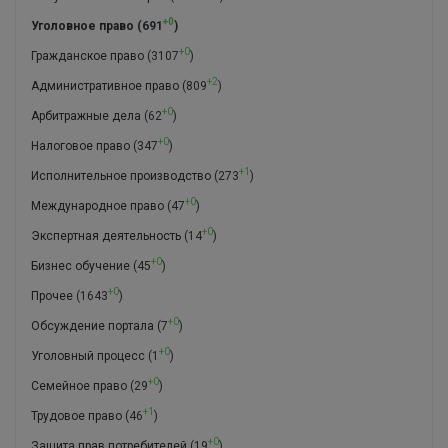
+0
Уголовное право
(691
)
+0
Гражданское право
(3107
)
+2
Административное право
(809
)
+0
Арбитражные дела
(62
)
+0
Налоговое право
(347
)
+1
Исполнительное производство
(273
)
+0
Международное право
(47
)
+0
Экспертная деятельность
(14
)
+0
Бизнес обучение
(45
)
+0
Прочее
(1643
)
+0
Обсуждение портала
(7
)
+0
Уголовный процесс
(1
)
+0
Семейное право
(29
)
+1
Трудовое право
(46
)
+0
Защита прав потребителей
(19
)