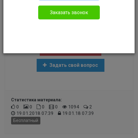
Уголовное право
Заказать звонок
Здравствуйте.Палка у двери это может
расцениваться в суде как кража со взломом
Создать задание
Задать свой вопрос
Статистика материала:
0
0
0
0
1094
2
19.01.2018 07:39
19.01.18 07:39
Бесплатный