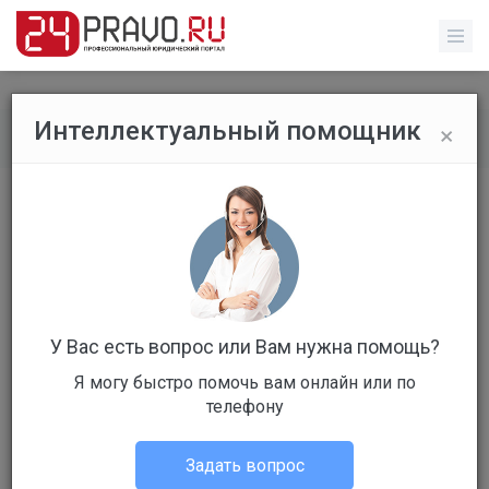
×
Интеллектуальный помощник
Все вопросы
/
Уголовное право
кража с проникновением
Бесплатный
Вопрос уже решен
Ответов: 2
У Вас есть вопрос или Вам нужна помощь?
Я могу быстро помочь вам онлайн или по
телефону
Задать вопрос
вера