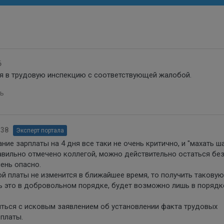
6
я в трудовую инспекцию с соответствующей жалобой.
ь
:38
Эксперт портала
ие зарплаты на 4 дня все таки не очень критично, и "махать ш
авильно отмечено коллегой, можно действительно остаться бе
ень опасно.
й платы не изменится в ближайшее время, то получить таковую
ь это в добровольном порядке, будет возможно лишь в порядк
иться с исковым заявлением об установлении факта трудовых
платы.