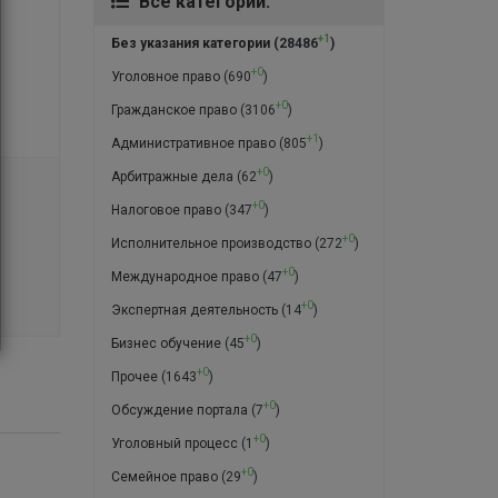
Все категории:
+1
Без указания категории
(28486
)
+0
Уголовное право
(690
)
+0
Гражданское право
(3106
)
+1
Административное право
(805
)
+0
Арбитражные дела
(62
)
+0
Налоговое право
(347
)
+0
Исполнительное производство
(272
)
+0
Международное право
(47
)
+0
Экспертная деятельность
(14
)
+0
Бизнес обучение
(45
)
+0
Прочее
(1643
)
+0
Обсуждение портала
(7
)
+0
Уголовный процесс
(1
)
+0
Семейное право
(29
)