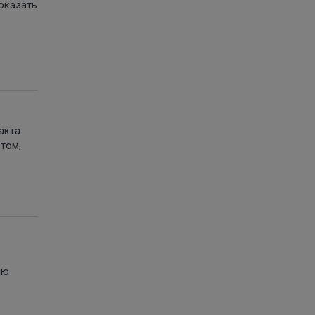
доказать
акта
том,
ию