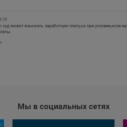
4:20
 суд может взыскать заработную плату,но при условии,если м
латы.
ь
Мы в социальных сетях