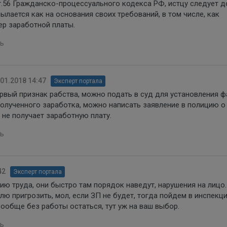
ст.56 Гражданско-процессуального кодекса РФ, истцу следует 
сылается как на основания своих требований, в том числе, как
ер заработной платы.
ь
.01.2018 14:47
Эксперт портала
рвый признак рабства, можно подать в суд для установления ф
олученного заработка, можно написать заявление в полицию о 
 не получает заработную плату.
ь
42
Эксперт портала
ию труда, они быстро там порядок наведут, нарушения на лицо.
ю пригрозить, мол, если ЗП не будет, тогда пойдем в инспекц
вообще без работы остаться, тут уж на ваш выбор.
ь