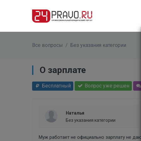
Все вопросы
/
Без указания категории
О зарплате
Бесплатный
Вопрос уже решен
Наталья
Без указания категории
Муж работает не официально зарплату не даю