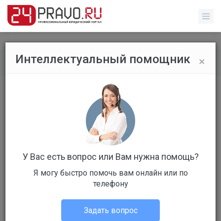
×
Интеллектуальный помощник
Все вопросы
/
Без указания категории
Без названия
Бесплатный
Вопрос уже решен
Ответов: 2
У Вас есть вопрос или Вам нужна помощь?
Я могу быстро помочь вам онлайн или по
телефону
Задать вопрос
Нина