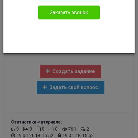
Без указания категории
Заказать звонок
Здравствуйте! Если банковский сотрудник
превысил должностную обязанность, то есть
выдал кредит без участия клиента подписав
документы сам вместо него, какое наказание
будет ему?
Создать задание
Задать свой вопрос
Статистика материала:
0
0
0
0
761
2
19.01.2018 15:52
19.01.18 15:52