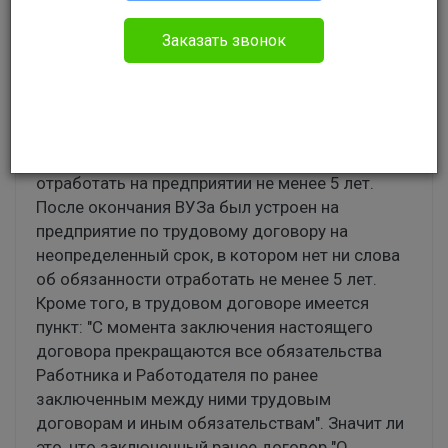
Андрей Мельман
Заказать звонок
Прочее
Был заключен договор "О целевой подготовке
специалиста" с предприятием, согласно
которому студент по окончанию ВУЗа обязан
отработать на предприятии не менее 5 лет.
После окончания ВУЗа был устроен на
предприятие по трудовому договору на
неопределенный срок, в котором нет ни слова
об обязанности отработать не менее 5 лет.
Кроме того, в трудовом договоре имеется
пункт: "С момента заключения настоящего
договора прекращаются все обязательства
Работника и Работодателя по ранее
заключенным между ними трудовым
договорам и иным обязательствам". Значит ли
это, что заключенный ранее договор "О