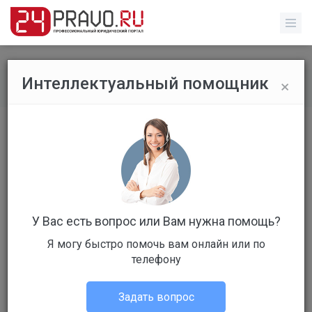
×
Интеллектуальный помощник
Все вопросы
/
Прочее
ОТМЕНЯЕТ ЛИ ТРУДОВОЙ ДОГОВОР
ДЕЙСТВИЕ ДОГОВОРА О ЦЕЛЕВОМ
ОБУЧЕНИИ?
Бесплатный
Вопрос уже решен
У Вас есть вопрос или Вам нужна помощь?
Я могу быстро помочь вам онлайн или по
Ответов: 2
телефону
Задать вопрос