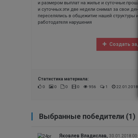
и размером выплат на жилье и суточные.прош
и суточных.эти две недели снимал за свои де
переселялись в общежитие нашей структуры и 
работодателя нарушения
Создать за
Статистика материала:
0
0
0
0
956
1
22.01.2018
Выбранные победители (1)
Яковлев Владислав
,
30.01.2018 00