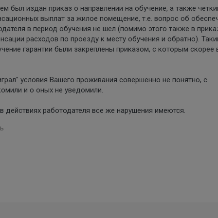
ем был издан приказ о направлении на обучение, а также четк
сационных выплат за жилое помещение, т.е. вопрос об обеспе
дателя в период обучения не шел (помимо этого также в прика
сации расходов по проезду к месту обучения и обратно). Так
учение гарантии были закреплены приказом, с которым скорее 
грал" условия Вашего проживания совершенно не понятно, с
комили и о оных не уведомили.
 в действиях работодателя все же нарушения имеются.
ь