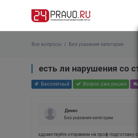
Все вопросы
/
Без указания категории
есть ли нарушения со 
Бесплатный
Вопрос уже решен
Денис
Без указания категории
здравствуйте.отправили на проф подготовку 