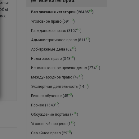
Все категории:
жилье
тобы
+0
Без указания категории
(28485
)
иях
+0
Уголовное право
(691
)
+0
Гражданское право
(3107
)
+1
Административное право
(811
)
+0
Арбитражные дела
(62
)
+0
Налоговое право
(348
)
+1
Исполнительное производство
(274
)
+0
Международное право
(47
)
+0
Экспертная деятельность
(14
)
+0
Бизнес обучение
(45
)
+0
Прочее
(1643
)
+0
Обсуждение портала
(7
)
+0
Уголовный процесс
(1
)
+0
Семейное право
(29
)