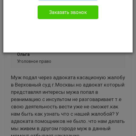
Бесплатный
Вопрос уже решен
Заказать звонок
Ответов: 7
Ольга
Уголовное право
Муж подал через адвоката касационую жалобу
в Верховный суд г.Москвы.но адвокат который
представлял интересы мужа попал в
реанимацию с инсультом не разговаривает т.е
свою деятельность вести уже не сможет.как
нам быть как узнать что с нашей жалобой? У
адвоката помощников не было..что нам делать
мы живем в другом городе муж в данный
момент отбывает наказание.