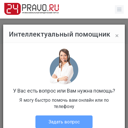
×
Интеллектуальный помощник
Все вопросы
/
Гражданское право
Продление срока аренды
земельного участка.
Бесплатный
Вопрос уже решен
У Вас есть вопрос или Вам нужна помощь?
Ответов: 2
Я могу быстро помочь вам онлайн или по
телефону
Задать вопрос