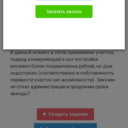
Олег
Гражданское право
Заказать звонок
Добрый день! У меня заключен договор
аренды з/у с администрацией района, срок
аренды истекает в апреле 2018 года и
администрация не желает продлевать аренду.
В данный момент в облагораживание участка,
подвод коммуникаций и хоз постройки
вложено более полумиллиона рублей, но дом
недостроен (соответственно в собственность
перевести участок нет возможности). Законен
ли отказ администрации в продлении срока
аренды?
Создать задание