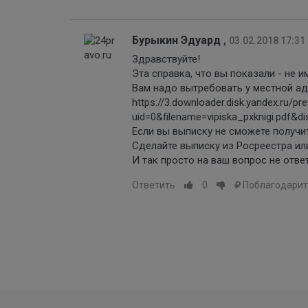
Бурыкин Эдуард
,
03.02.2018 17:31
Здравствуйте!
Эта справка, что вы показали - не и
Вам надо вытребовать у местной ад
https://3.downloader.disk.yandex.
uid=0&filename=vipiska_pxknigi.pdf&
Если вы выписку не сможете получит
Сделайте выписку из Росреестра или
И так просто на ваш вопрос не ответ
Ответить
0
Поблагодарит