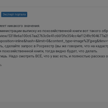
Эксперт портала
меет никакого значения.
министрации выписку из похозяйственной книги вот такого обр
ru/preview/5318e6a100c67aa2763c0e41c66f3fe354cc4af1249c904
disposition=inline&hash=&limit=0&content_type=image%2Fjpeg&tkn
ь, сделайте запрос в Росреестр (вы же говорите, что на кадас
 похозяйственнной книги, тогда видно будет, что делать.
ишь. Надо смотреть ВСЁ, что у вас есть, и полностью рассказ о
ь