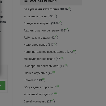
Все категории:
ти
+0
Без указания категории
(28486
)
ты
+0
Уголовное право
(690
)
ой
оила
+0
Гражданское право
(3106
)
+0
Административное право
(802
)
о
+0
Арбитражные дела
(62
)
+0
Налоговое право
(347
)
+0
Исполнительное производство
(272
)
+0
Международное право
(47
)
+0
Экспертная деятельность
(14
)
+0
Бизнес обучение
(45
)
+0
Прочее
(1643
)
ь
+0
Обсуждение портала
(7
)
+0
Уголовный процесс
(1
)
+0
Семейное право
(29
)