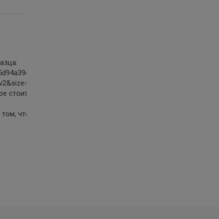
азца:
677a25d94a39c3fac/inf/5BeY1eCilDe3vbTnWHdEiLX3U06X4GUFUrCaq
v=v2&size=XXL&crop=0
тре стоит). Из выписки из ЕГРП или ЕГРН будет ясно, ЧТО у КО
 том, что да как было.