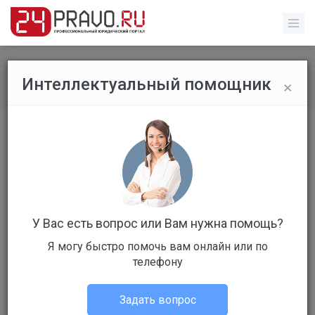
×
Интеллектуальный помощник
Все вопросы
/
Административное право
Права владельца
Бесплатный
Вопрос уже решен
Ответов: 2
У Вас есть вопрос или Вам нужна помощь?
Я могу быстро помочь вам онлайн или по
телефону
Задать вопрос
Григорий