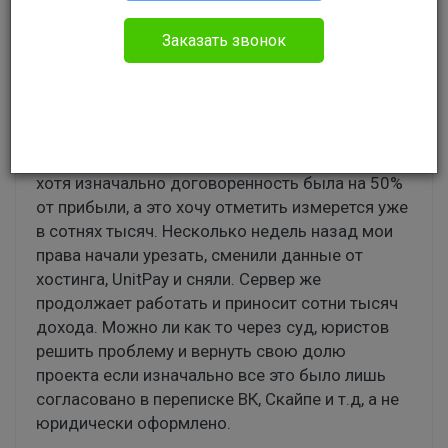
Административное право
Заказать звонок
Здравствуйте. Мой друг и я создали игровой
сервер в одном популярном мульимплеере. Я
выступаю как сооснователь. В течении
нескольких месяцев проект приносил прибыль,
с которой я получал 5000 рублей в неделю,
хотя изначально договоренность была на 50%
от прибыли, а это хочу отметить измерется уже
в сотнях тысяч. Несколько недель назад мои
права начали урезать, сменили данные от
хостинга, UnitPay и сняли. Сервер же
продолжает работать и приносит сотни тысяч
дохода. Можно ли как то через суд, юристов
решить проблему и вернуть свою долю
проекта если изначально все это было лишь
согласовано в переписке ВК, Скайпе и т.д, а не
юридически оформлено.