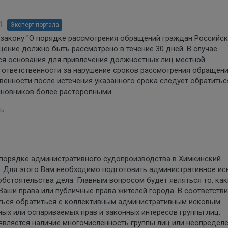
1
Эксперт портала
 закону "О порядке рассмотрения обращений граждан Российс
ение должно быть рассмотрено в течение 30 дней. В случае
ся основания для привлечения должностных лиц местной
 ответственности за нарушение сроков рассмотрения обращен
венности после истечения указанного срока следует обратитьс
иновников более расторопными.
ь
 порядке административного судопроизводства в Химкинский
. Для этого Вам необходимо подготовить административное ис
обстоятельства дела. Главным вопросом будет являться то, ка
аши права или публичные права жителей города. В соответствии
иться обратиться с коллективным административным исковым
ных или оспариваемых прав и законных интересов группы лиц.
является наличие многочисленность группы лиц или неопредел