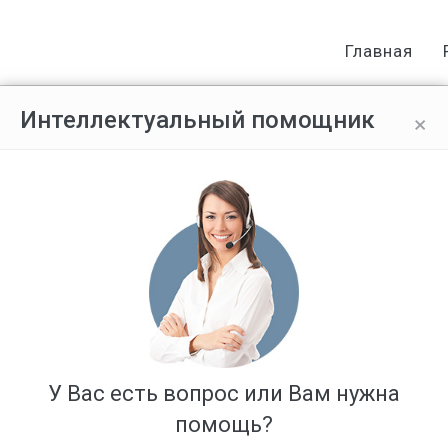
Главная
×
Интеллектуальный помощник
 знаков ПДД
Ответов: 3
У Вас есть вопрос или Вам нужна
помощь?
а в г. Химки, по правой стороне установлены знаки "3,27