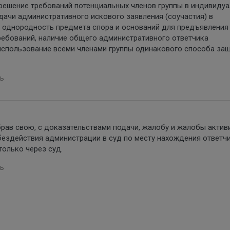
зрешение требований потенциальных членов группы в индивиду
дачи административного искового заявления (соучастия) в
, однородность предмета спора и оснований для предъявления
ребований, наличие общего административного ответчика
 использование всеми членами группы одинакового способа за
ь
брав свою, с доказательствами подачи, жалобу и жалобы актив
бездействия администрации в суд по месту нахождения ответчи
только через суд.
ь