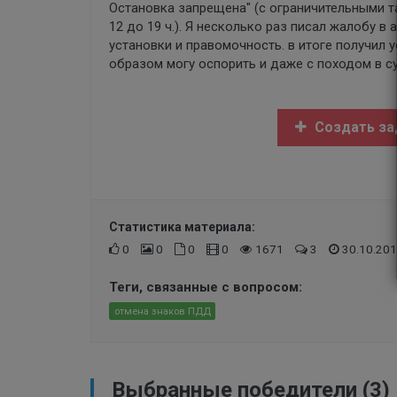
Остановка запрещена" (с ограничительными та
12 до 19 ч.). Я несколько раз писал жалобу в
установки и правомочность. в итоге получил
образом могу оспорить и даже с походом в суд
Создать за
Статистика материала:
0
0
0
0
1671
3
30.10.201
Теги, связанные с вопросом:
отмена знаков ПДД
Выбранные победители (3)