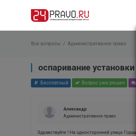
Все вопросы
/
Административное право
оспаривание установки
Бесплатный
Вопрос уже решен
Александр
Административное право
Здравствуйте ! На односторонней улице Горшин