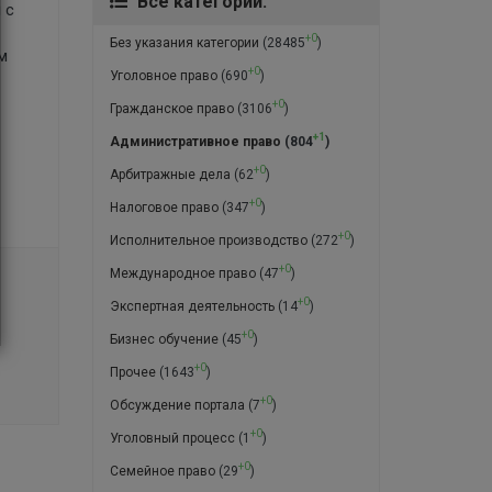
Все категории:
 с
+0
Без указания категории
(28485
)
м
+0
Уголовное право
(690
)
+0
Гражданское право
(3106
)
+1
Административное право
(804
)
+0
Арбитражные дела
(62
)
+0
Налоговое право
(347
)
+0
Исполнительное производство
(272
)
+0
Международное право
(47
)
+0
Экспертная деятельность
(14
)
+0
Бизнес обучение
(45
)
+0
Прочее
(1643
)
+0
Обсуждение портала
(7
)
+0
Уголовный процесс
(1
)
+0
Семейное право
(29
)