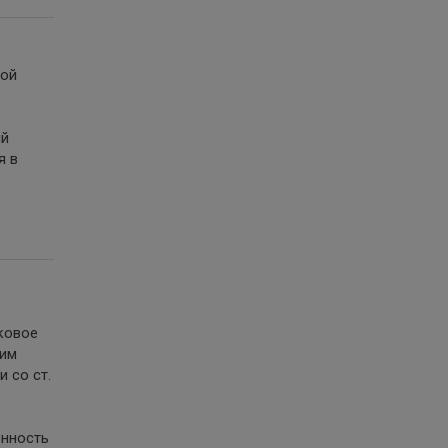
кой
ий
я в
ковое
ким
 со ст.
енность