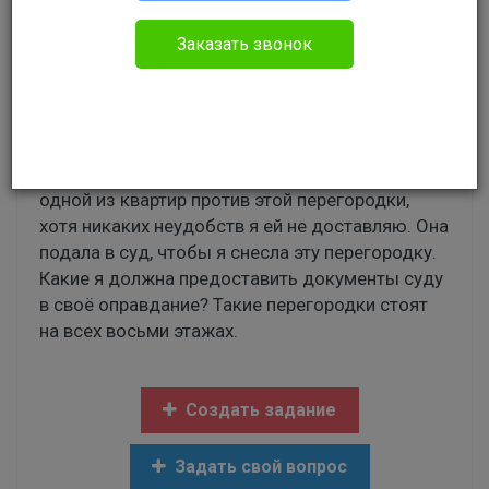
Без указания категории
Заказать звонок
Добрый день! Я живу в многоэтажном доме 21
год. Общий коридор у нас на 3 квартиры. Его
длина 10,0 м. Я установила перегородку на
расстоянии 3,0 м от своей квартиры. От моей
перегородки до дверей соседей 1,5 м. Соседка
одной из квартир против этой перегородки,
хотя никаких неудобств я ей не доставляю. Она
подала в суд, чтобы я снесла эту перегородку.
Какие я должна предоставить документы суду
в своё оправдание? Такие перегородки стоят
на всех восьми этажах.
Создать задание
Задать свой вопрос