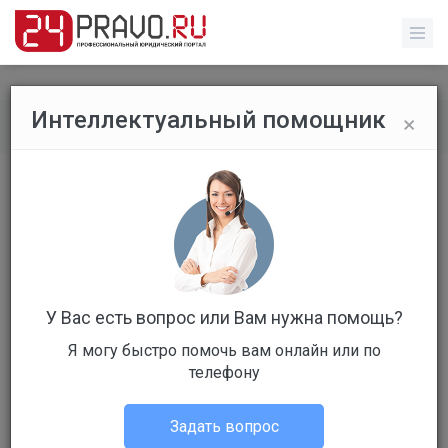
×
Интеллектуальный помощник
Все вопросы
/
Без указания категории
Без названия
Бесплатный
Вопрос уже решен
Ответов: 0
У Вас есть вопрос или Вам нужна помощь?
Я могу быстро помочь вам онлайн или по
телефону
Задать вопрос
Ольга