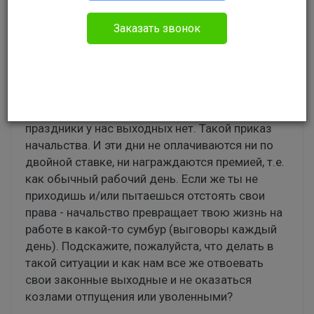
Элиза
Гражданское право
Заказать звонок
Доброго времени суток! Такая ситуация:
работаю по пятидневной рабочей неделе, 8
рабочих часов в день + 1 час обед, все как
надо, казалось бы, но есть одно "но" - в
праздники у нас выходных нет. Такой приказ
начальства. И эти дни не оплачиваются ни по
двойной ставке, ни награждаются премией, т.е.
как обычный рабочий день. Если же ты не
приходишь и/или пытаешься отстоять свои
права - начальство превращает твою жизнь на
работе в какой-то сумбур (выговоры каждый
день). Подскажите, пожалуйста, что делать в
такой ситуации и как нам все же отвоевать
свои законные выходные и не оказаться
козлами отпущения или уволенными?