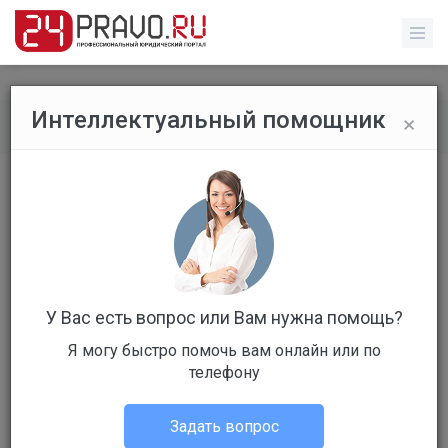
×
Интеллектуальный помощник
Все вопросы
/
Гражданское право
Как законно отвоевать выходные
дни в праздники?
Бесплатный
Вопрос уже решен
У Вас есть вопрос или Вам нужна помощь?
Ответов: 5
Я могу быстро помочь вам онлайн или по
телефону
Задать вопрос