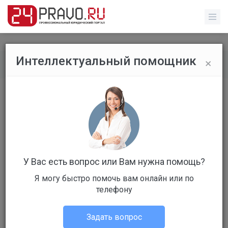
×
Интеллектуальный помощник
Все вопросы
/
Гражданское право
Про детектор лжи
Бесплатный
Вопрос уже решен
Ответов: 5
У Вас есть вопрос или Вам нужна помощь?
Я могу быстро помочь вам онлайн или по
телефону
Задать вопрос
Владислав