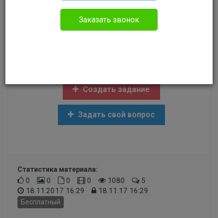
Гражданское право
Заказать звонок
В каких случаях можно обязать гражданина
пройти процедуру освидетельствования на
детекторе лжи?
Создать задание
Задать свой вопрос
Статистика материала:
0
0
0
0
1080
5
18.11.2017 16:29
18.11.17 16:29
Бесплатный