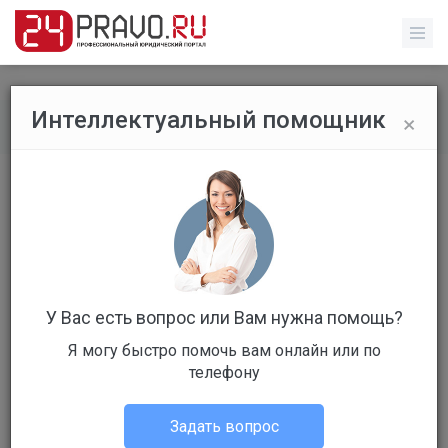
×
Интеллектуальный помощник
Все вопросы
/
Без указания категории
Без названия
Бесплатный
Вопрос уже решен
Ответов: 6
У Вас есть вопрос или Вам нужна помощь?
Я могу быстро помочь вам онлайн или по
телефону
Задать вопрос
Tamara