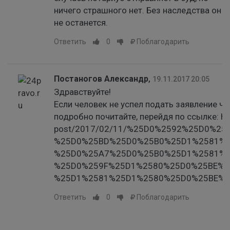
ничего страшного нет. Без наследства он
не останется.
Ответить
0
Поблагодарить
Постаногов Александр
,
19.11.2017 20:05
Здравствуйте!
Если человек не успел подать заявление ч
подробно почитайте, перейдя по ссылке: htt
post/2017/02/11/%25D0%2592%25D0%2
%25D0%25BD%25D0%25B0%25D1%2581%2
%25D0%25A7%25D0%25B0%25D1%2581%2
%25D0%259F%25D1%2580%25D0%25BE%2
%25D1%2581%25D1%2580%25D0%25BE%2
Ответить
0
Поблагодарить