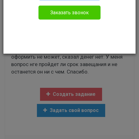
Без указания категории
Заказать звонок
Добрый вечер! У моего мужа осталось
наследство от матери, но он еще не оформил.
22 .11.2017 года будет три года как мать его
умерла. Завещание оставила и он ходил один
раз к нотариусу написал заявление , а
оформить не может, сказал денег нет. У меня
вопрос нге пройдет ли срок завещания и не
останется он ни с чем. Спасибо.
Создать задание
Задать свой вопрос