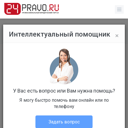
×
Интеллектуальный помощник
Все вопросы
/
Гражданское право
Постановка на биржу
Бесплатный
Вопрос уже решен
Ответов: 4
У Вас есть вопрос или Вам нужна помощь?
Я могу быстро помочь вам онлайн или по
телефону
Задать вопрос
Александра