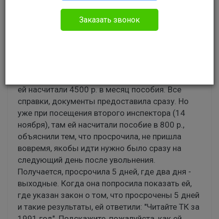
Гражданское право
Заказать звонок
Здравствуйте! У моей мамы такая проблема:
мама работала реализатором, уволилась по
"соглашению обеих сторон", уволилась 8
ноября, пошла становиться на биржу 13
ноября. Когда проходила первого инспектора,
ей насчитали 4500 р. в месяц пособия. Все
справки, документы предоставила сразу. Но
уже при посещения второго инспектора (14
ноября), там ей насчитали пособие в 800 р.,
объяснили тем, что просрочила, не пришла
вовремя, якобы идти нужно было сразу на
следующий день после увольнения.
Получается, просрочила 5 дней, где два дня -
выходные. Когда она попросила показать ей,
где указан закон о том, что просрочены 5 дней
и такие результаты, ей ответили: "Читайте ТК за
1991 год". Подскажите, пожалуйста, как ей