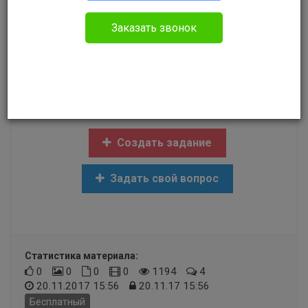
Гражданское право
Заказать звонок
Добрый день! У меня такой вопрос,можно ли
каким то способом уменьшить ежемесячную
сумму выплат по алиментам ,если человек
официально не работает.
Создать задание
Задать свой вопрос
Статистика материала:
0
0
0
0
1194
4
20.11.2017 15:56
20.11.17 15:56
Бесплатный