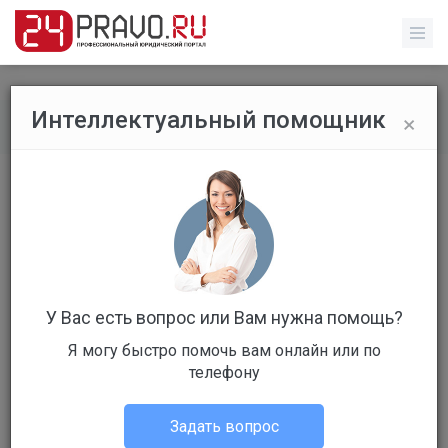
×
Интеллектуальный помощник
Все вопросы
/
Гражданское право
выплаты алиментов
Бесплатный
Вопрос уже решен
Ответов: 4
У Вас есть вопрос или Вам нужна помощь?
Я могу быстро помочь вам онлайн или по
телефону
Задать вопрос
яна