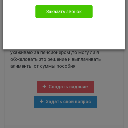
Гражданское право
Заказать звонок
Добрый день уважаемые юристы! Я являюсь
лицом ухаживающим за нетрудоспособным
пенсионером,но алименты мне начисляют
исходя из средней заработанной платы.
Исходя из того,что я не могу работать т.к
ухаживаю за пенсионером ,то могу ли я
обжаловать это решение и выплачивать
алименты от суммы пособия.
Создать задание
Задать свой вопрос