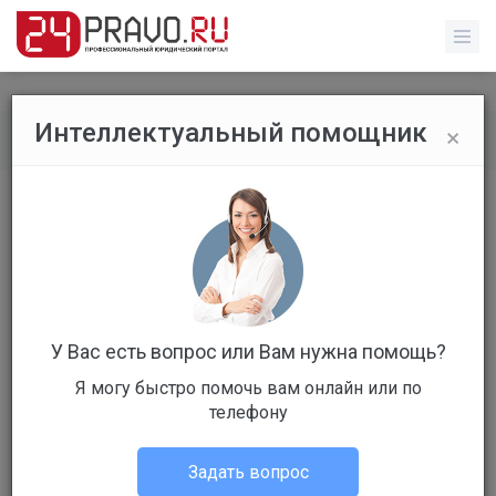
×
Интеллектуальный помощник
Все вопросы
/
Гражданское право
как платить алименты
Бесплатный
Вопрос уже решен
Ответов: 4
У Вас есть вопрос или Вам нужна помощь?
Я могу быстро помочь вам онлайн или по
телефону
Задать вопрос
яна