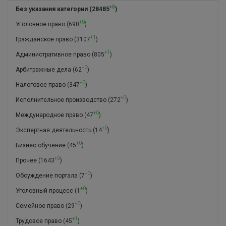
+0
Без указания категории
(28485
)
+0
Уголовное право
(690
)
+1
Гражданское право
(3107
)
+1
Административное право
(805
)
+0
Арбитражные дела
(62
)
+0
Налоговое право
(347
)
+0
Исполнительное производство
(272
)
+0
Международное право
(47
)
+0
Экспертная деятельность
(14
)
+0
Бизнес обучение
(45
)
+0
Прочее
(1643
)
+0
Обсуждение портала
(7
)
+0
Уголовный процесс
(1
)
+0
Семейное право
(29
)
+1
Трудовое право
(45
)