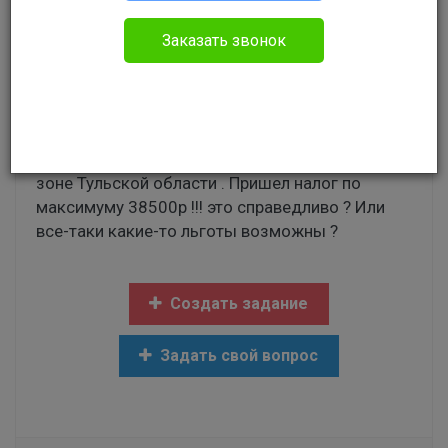
Валерий
Заказать звонок
Без указания категории
Добрый день. Старый автомобиль 2000г.
выпуска мощностью 257л.с. Стоит на учете на
пенсионерке ,проживающей в Чернобыльской
зоне Тульской области . Пришел налог по
максимуму 38500р !!! это справедливо ? Или
все-таки какие-то льготы возможны ?
Создать задание
Задать свой вопрос