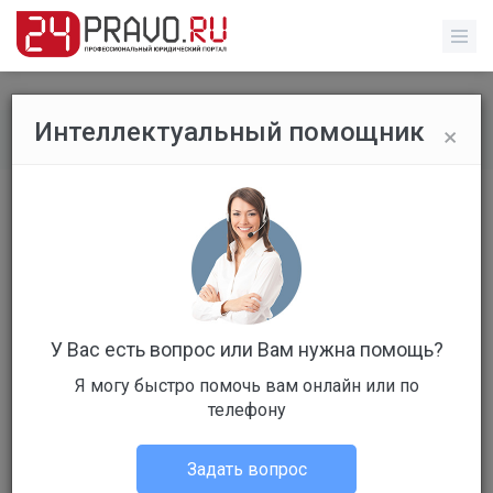
×
Интеллектуальный помощник
Все вопросы
/
Без указания категории
Какие льготы полагаются
пенсионерам по транспортному
налогу?
Стоимость: 239 руб
Вопрос уже решен
У Вас есть вопрос или Вам нужна помощь?
Я могу быстро помочь вам онлайн или по
Ответов: 5
телефону
Задать вопрос