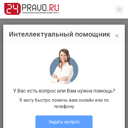
×
Интеллектуальный помощник
Все вопросы
/
Гражданское право
Земский доктор и декрет
Стоимость: 79 руб
Вопрос уже решен
Ответов: 14
У Вас есть вопрос или Вам нужна помощь?
Я могу быстро помочь вам онлайн или по
телефону
Задать вопрос
кристина