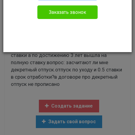
Гражданское право
Заказать звонок
Здравствуйте! Я участник программы земский
доктор,договор 2013 года.в сентябре будет 5
лет как подписан договор, но с 2014 я была в
декретном отпуске и потом в отпуске по уходу
за ребёнком.в августе 2017 я вышла на 0.5
ставки а по достижению 3 лет вышла на
полную ставку.вопрос: засчитают ли мне
декретный отпуск.отпуск по уходу и 0.5 ставки
в срок отработки?в договоре про декретный
отпуск не прописано
Создать задание
Задать свой вопрос