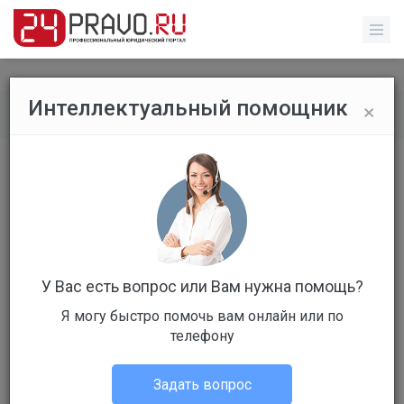
×
Интеллектуальный помощник
Все вопросы
/
Без указания категории
Покупка дома
Бесплатный
Вопрос уже решен
Ответов: 9
У Вас есть вопрос или Вам нужна помощь?
Я могу быстро помочь вам онлайн или по
телефону
Задать вопрос
Иван