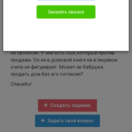
Без указания категории
Заказать звонок
Здравствуйте!
Я хочу приобрести дом в деревне.
Владелица бабушка, владеет домом по
доверенности от своей матери. В доме ни кто
не прописан. У нее есть сын, который против
продажи. Он ни в домовой книге ни в лицевом
счете не фигурирует. Может ли бабушка
продать дом без его согласия?
Спасибо!
Создать задание
Задать свой вопрос