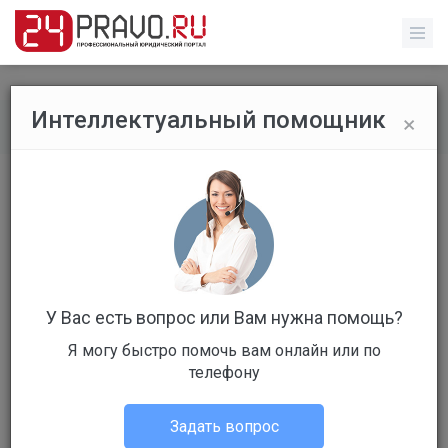
×
Интеллектуальный помощник
Все вопросы
/
Прочее
Загранпаспорт
Бесплатный
Вопрос уже решен
Ответов: 3
У Вас есть вопрос или Вам нужна помощь?
Я могу быстро помочь вам онлайн или по
телефону
Задать вопрос
Эрик