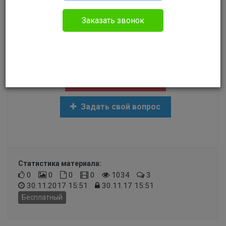
Прочее
Заказать звонок
Здравствуйте! Какие сроки оформления
загранпаспотра?
Создать задание
Задать свой вопрос
Статистика материала:
0
0
0
0
1034
3
30.11.2017 15:51
30.11.17 15:51
Бесплатный