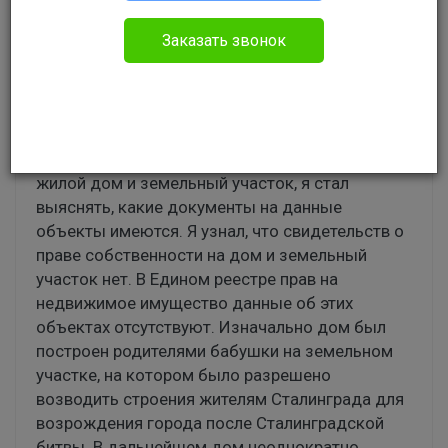
Гражданское право
Заказать звонок
У меня в 2013 г. умерла бабушка. Других
наследников, кроме меня, у неё не было. До
момента смерти бабушка проживала в
домовладении по ул. Льва Толстого в г.
Волгограде. Желая оформить свои права на
жилой дом и земельный участок, я стал
выяснять, какие документы на данные
объекты имеются. Я узнал, что свидетельств о
праве собственности на дом и земельный
участок нет. В Едином реестре прав на
недвижимое имущество данные об этих
объектах отсутствуют. Изначально дом был
построен родителями бабушки на земельном
участке, на котором было разрешено
возводить строения жителям Сталинграда для
возрождения города после Сталинградской
битвы. В дальнейшем дом неоднократно