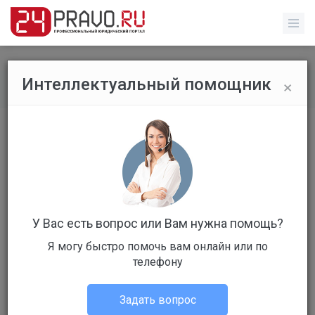
×
Интеллектуальный помощник
Все вопросы
/
Гражданское право
Наследство
Бесплатный
Вопрос уже решен
Ответов: 4
У Вас есть вопрос или Вам нужна помощь?
Я могу быстро помочь вам онлайн или по
телефону
Задать вопрос
Lesha