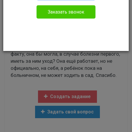
Без указания категории
Заказать звонок
Здравствуйте, меня зовут Алексей. У меня
такой вопрос: Могу ли я (отец) по закону и по
справедливости, сидеть с ребёнком на
больничном( ребёнку 4 года), если мать сидит
дома со вторым ребёнком (грудничком), и по
факту, она бы могла, в случае болезни первого,
иметь за ним уход? Она ещё работает, но не
официально, на себя, а ребёнок пока на
больничном, не может ходить в сад. Спасибо.
Создать задание
Задать свой вопрос