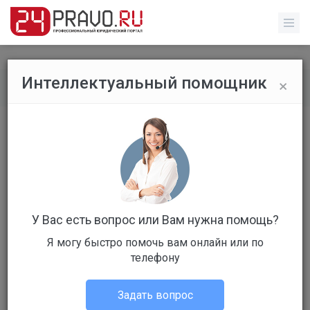
×
Интеллектуальный помощник
Все вопросы
/
Без указания категории
Больничный с ребёнком
Стоимость: 79 руб
Вопрос уже решен
Ответов: 3
У Вас есть вопрос или Вам нужна помощь?
Я могу быстро помочь вам онлайн или по
телефону
Задать вопрос
Алексей